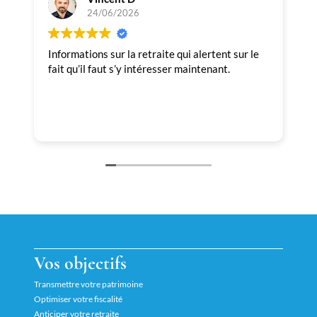
24/06/2026
Informations sur la retraite qui alertent sur le
T
fait qu’il faut s’y intéresser maintenant.
p
Vos objectifs
Transmettre votre patrimoine
Optimiser votre fiscalité
Anticiper votre retraite