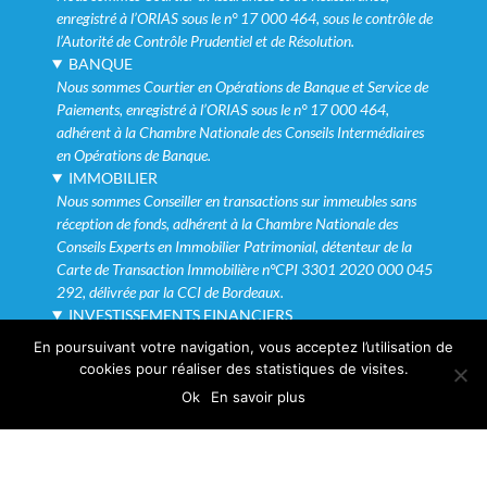
enregistré à l’ORIAS sous le n° 17 000 464, sous le contrôle de
l’Autorité de Contrôle Prudentiel et de Résolution.
BANQUE
Nous sommes Courtier en Opérations de Banque et Service de
Paiements, enregistré à l’ORIAS sous le n° 17 000 464,
adhérent à la Chambre Nationale des Conseils Intermédiaires
en Opérations de Banque.
IMMOBILIER
Nous sommes Conseiller en transactions sur immeubles sans
réception de fonds, adhérent à la Chambre Nationale des
Conseils Experts en Immobilier Patrimonial, détenteur de la
Carte de Transaction Immobilière n°CPI 3301 2020 000 045
292, délivrée par la CCI de Bordeaux.
INVESTISSEMENTS FINANCIERS
Nous sommes Conseiller en Investissements Financiers n°
En poursuivant votre navigation, vous acceptez l’utilisation de
D017692, enregistré à l’ORIAS sous le n° 17 000 464,
cookies pour réaliser des statistiques de visites.
membre de la Chambre Nationale des Conseillers en
Ok
En savoir plus
Investissements Financiers.
PROTECTION DES DONNÉES
Dans le cadre du RGPD mis en place le 25 mai 2018, nous
sommes garants de la protection des données que vous nous