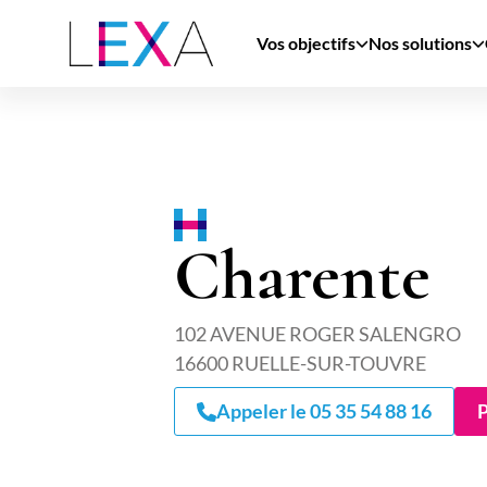
Aller
au
Vos objectifs
Nos solutions
contenu
principal
Charente
102 AVENUE ROGER SALENGRO
16600 RUELLE-SUR-TOUVRE
Appeler le 05 35 54 88 16
P