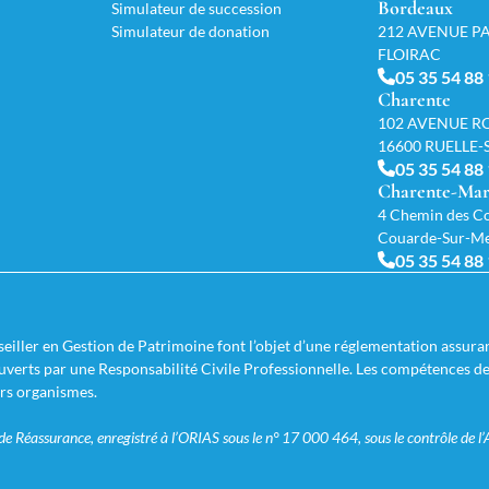
Bordeaux
Simulateur de succession
Simulateur de donation
212 AVENUE PA
FLOIRAC
05 35 54 88
Charente
102 AVENUE R
16600 RUELLE
05 35 54 88
Charente-Mar
4 Chemin des Co
Couarde-Sur-M
05 35 54 88
iller en Gestion de Patrimoine font l’objet d’une réglementation assuran
couverts par une Responsabilité Civile Professionnelle. Les compétences d
urs organismes.
 Réassurance, enregistré à l’ORIAS sous le n° 17 000 464, sous le contrôle de l’