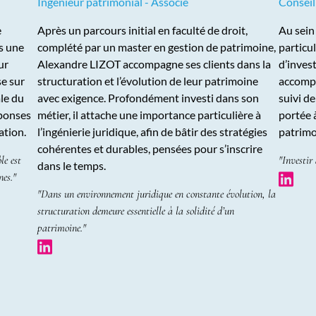
Ingénieur patrimonial - Associé
Conseil
e
Après un parcours initial en faculté de droit,
Au sein
s une
complété par un master en gestion de patrimoine,
particul
ur
Alexandre LIZOT accompagne ses clients dans la
d’invest
e sur
structuration et l’évolution de leur patrimoine
accompa
ale du
avec exigence. Profondément investi dans son
suivi de
éponses
métier, il attache une importance particulière à
portée 
ation.
l’ingénierie juridique, afin de bâtir des stratégies
patrimo
cohérentes et durables, pensées pour s’inscrire
le est
"Investir
dans le temps.
nes."
"Dans un environnement juridique en constante évolution, la
structuration demeure essentielle à la solidité d’un
patrimoine."