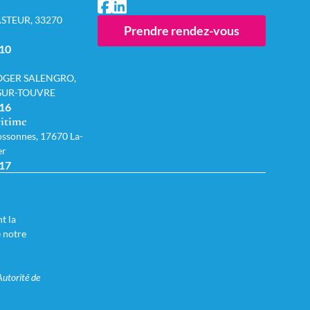
STEUR, 33270
Prendre rendez-vous
 10
OGER SALENGRO,
-SUR-TOUVRE
 16
itime
ssonnes, 17670 La-
er
 17
t la
e notre
Autorité de