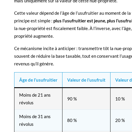
mais uniquement sur la valeur de cette nue-propriété.
Cette valeur dépend de l’âge de l’usufruitier au moment de la
principe est simple :
plus l’usufruitier est jeune, plus l’usufru
la nue-propriété est fiscalement faible. À l’inverse, avec l’âge,
propriété augmente.
Ce mécanisme incite à anticiper : transmettre tôt la nue-pro
souvent de réduire la base taxable, tout en conservant l’usage
revenus qu’il génère.
Âge de l’usufruitier
Valeur de l’usufruit
Valeur d
Moins de 21 ans
90 %
10 %
révolus
Moins de 31 ans
80 %
20 %
révolus