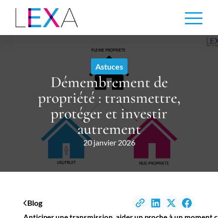
Aller
au
contenu
principal
Astuces
Démembrement de
propriété : transmettre,
protéger et investir
autrement
20 janvier 2026
Blog
Anticiper une transmission, aider un proche à un moment cl