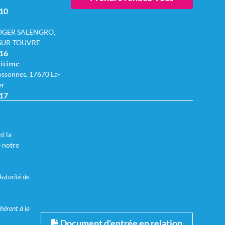
 10
OGER SALENGRO,
-SUR-TOUVRE
 16
itime
ssonnes, 17670 La-
er
 17
t la
e notre
Autorité de
hérent à la
Document d'entrée en relation