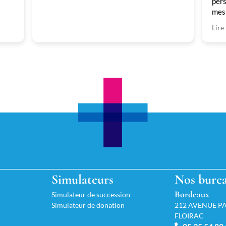
pers
mes 
très
Lire 
qual
phas
Simulateurs
Nos bure
Bordeaux
Simulateur de succession
Simulateur de donation
212 AVENUE PA
FLOIRAC