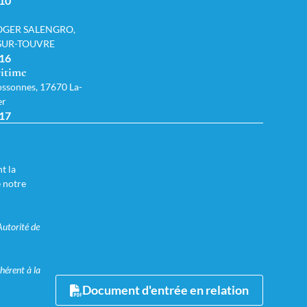
 10
OGER SALENGRO,
-SUR-TOUVRE
 16
itime
ssonnes, 17670 La-
er
 17
t la
e notre
Autorité de
hérent à la
Document d'entrée en relation