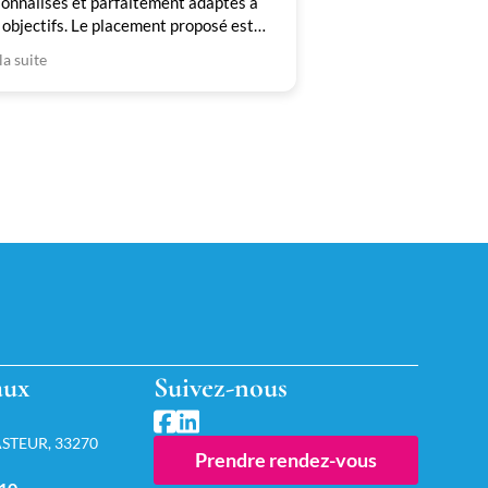
onnalisés et parfaitement adaptés à
objectifs. Le placement proposé est
Merci à Alexandre !
 diversifié avec un suivi régulier et de
la suite
ité. Une approche professionnelle en
e avec mes attentes.
aux
Suivez-nous
STEUR, 33270
Prendre rendez-vous