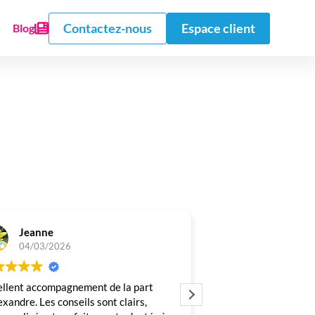
Contactez-nous
Espace client
Blog
Jeanne
Théo T
04/03/2026
06/11/2025
ellent accompagnement de la part
Très bons conseils, i
exandre. Les conseils sont clairs,
pertinents pour mon p